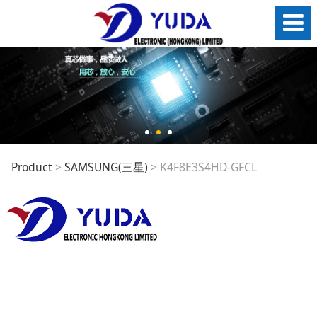
K4F8E3S4HD-GFCL
Product
>
SAMSUNG(三星)
>
K4F8E3S4HD-GFCL