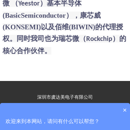
微
（
）
基本半导体
Yeestor
(
BasicSemiconductor），康芯威
(KONSEMI)以及佰维(BIWIN)的代理授
权。同时我司也
为瑞芯微（
）的
Rockchip
核心合作伙伴。
深圳市虞达美电子有限公司
地址：深圳市南山区高新南一道飞亚达科技大厦1102室
×
联系电话：15813703312
欢迎来到本网站，请问有什么可以帮您？