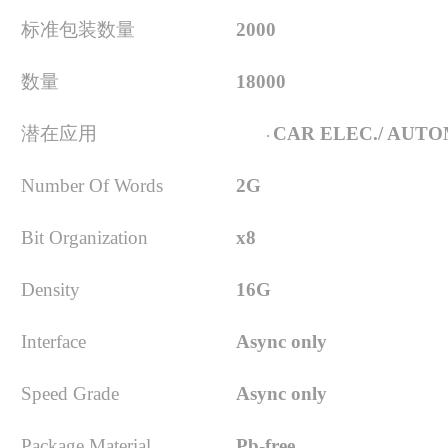
标准包装数量
2000
数量
18000
潜在应用
CAR ELEC./ AU
·
Number Of Words
2G
Bit Organization
x8
Density
16G
Interface
Async only
Speed Grade
Async only
Package Material
Pb-free