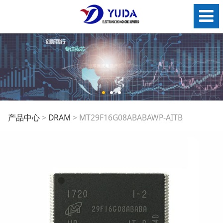
MT29F16G08ABABAW
产品中心
>
DRAM
>
MT29F16G08ABABAWP-AITB
AITB