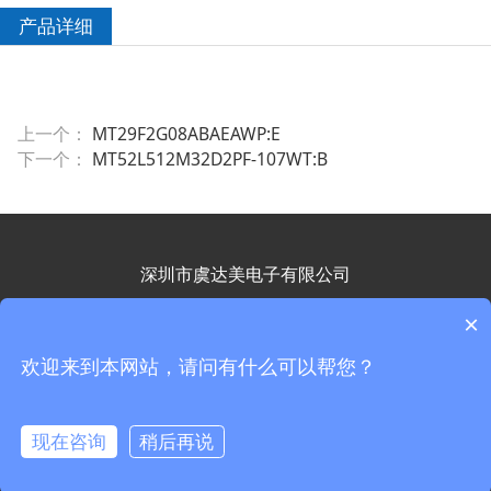
产品详细
上一个：
MT29F2G08ABAEAWP:E
下一个：
MT52L512M32D2PF-107WT:B
深圳市虞达美电子有限公司
地址：深圳市南山区高新南一道飞亚达科技大厦1102室
×
联系电话：15813703312
欢迎来到本网站，请问有什么可以帮您？
粤ICP备2023075392号-1
现在咨询
稍后再说
粤ICP备2023075392号-1