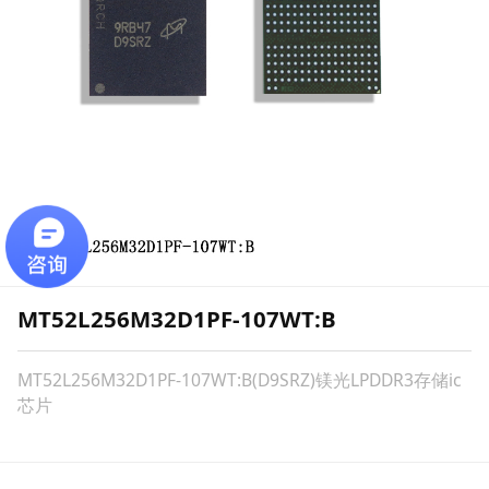
MT52L256M32D1PF-107WT:B
MT52L256M32D1PF-107WT:B(D9SRZ)镁光LPDDR3存储ic
芯片