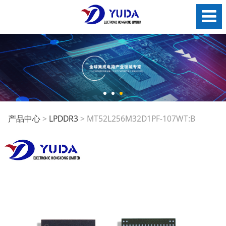
MT52L256M32D1PF-
产品中心
>
LPDDR3
>
MT52L256M32D1PF-107WT:B
107WT:B